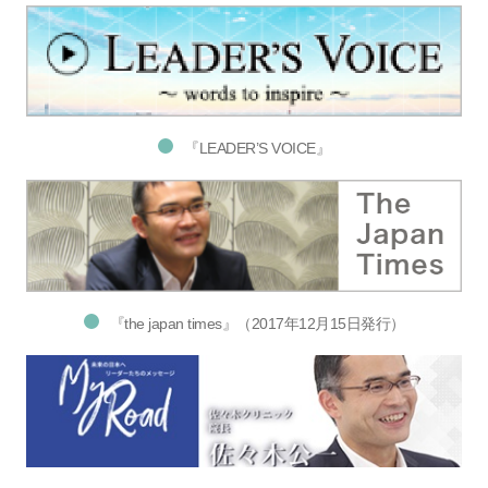
『LEADER’S VOICE』
『the japan times』（2017年12月15日発行）