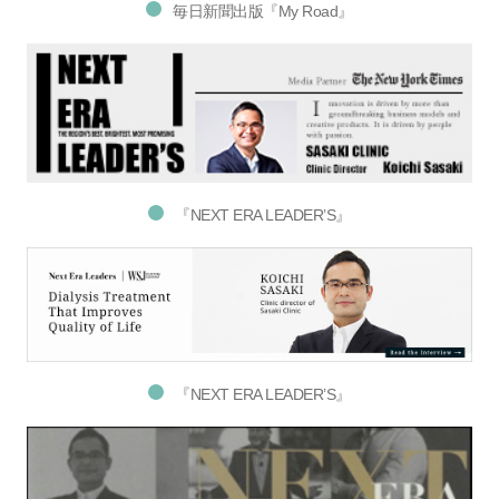
毎日新聞出版『My Road』
『NEXT ERA LEADER’S』
『NEXT ERA LEADER’S』