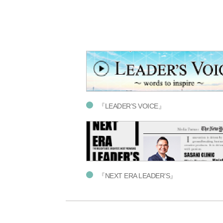
『LEADER’S VOICE』
『NEXT ERA LEADER’S』