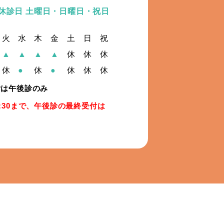
休診日 土曜日・日曜日・祝日
火
水
木
金
土
日
祝
▲
▲
▲
▲
休
休
休
休
●
休
●
休
休
休
付は午後診のみ
:30まで、午後診の最終受付は