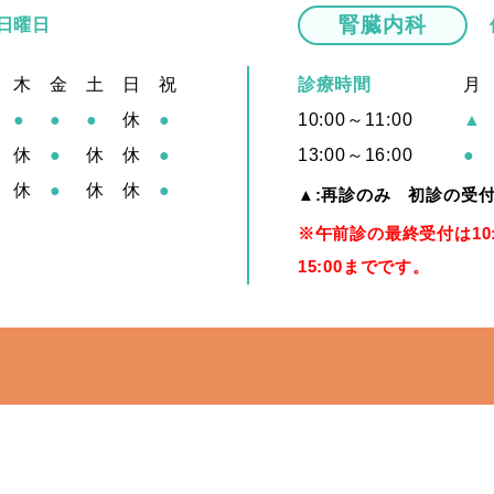
腎臓内科
 日曜日
木
金
土
日
祝
診療時間
月
●
●
●
休
●
10:00～11:00
▲
休
●
休
休
●
13:00～16:00
●
休
●
休
休
●
▲:再診のみ 初診の受
※午前診の最終受付は10
15:00までです。