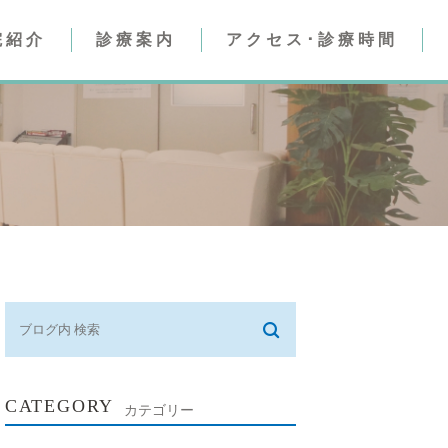
院紹介
診療案内
アクセス･診療時間
人工透析内科
腎臓内科）
腎臓内科
人工透析内科）
CATEGORY
カテゴリー