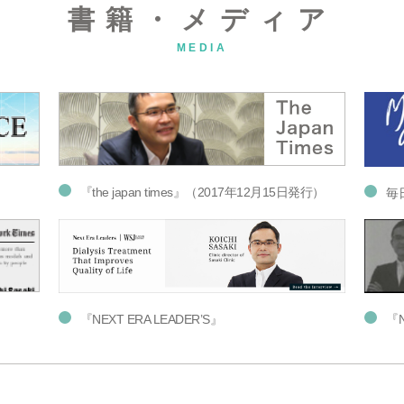
書籍・メディア
MEDIA
『the japan times』（2017年12月15日発行）
毎
『NEXT ERA LEADER’S』
『N