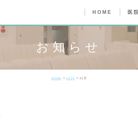
HOME
医
医院紹介
お知らせ
質問事項（
質問事項（
11月
HOME
2020
承