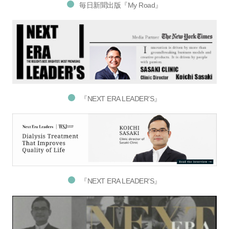
毎日新聞出版『My Road』
『NEXT ERA LEADER’S』
『NEXT ERA LEADER’S』