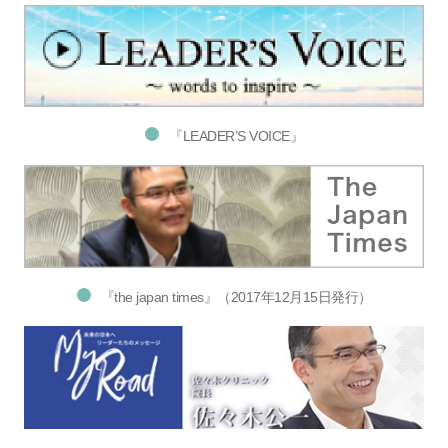
『LEADER’S VOICE』
『the japan times』（2017年12月15日発行）