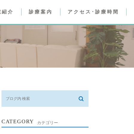
院紹介
診療案内
アクセス･診療時間
人工透析内科
腎臓内科）
腎臓内科
人工透析内科）
CATEGORY
カテゴリー