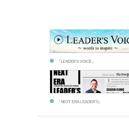
『LEADER’S VOICE』
『NEXT ERA LEADER’S』