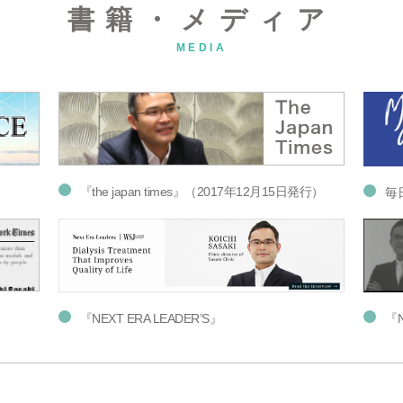
書籍・メディア
MEDIA
『the japan times』（2017年12月15日発行）
毎
『NEXT ERA LEADER’S』
『N