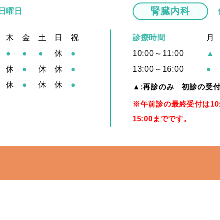
腎臓内科
 日曜日
木
金
土
日
祝
診療時間
月
●
●
●
休
●
10:00～11:00
▲
休
●
休
休
●
13:00～16:00
●
休
●
休
休
●
▲:再診のみ 初診の受
※午前診の最終受付は10
15:00までです。