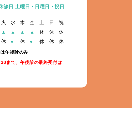
休診日 土曜日・日曜日・祝日
火
水
木
金
土
日
祝
▲
▲
▲
▲
休
休
休
休
●
休
●
休
休
休
付は午後診のみ
:30まで、午後診の最終受付は