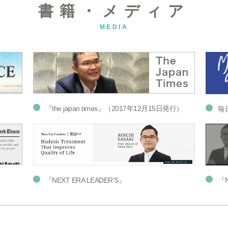
書籍・メディア
MEDIA
『the japan times』（2017年12月15日発行）
毎
『NEXT ERA LEADER’S』
『N