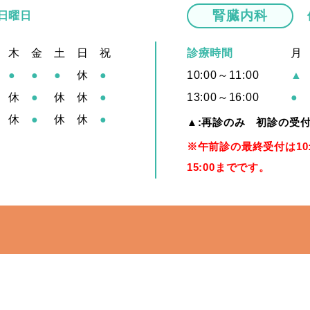
腎臓内科
 日曜日
木
金
土
日
祝
診療時間
月
●
●
●
休
●
10:00～11:00
▲
休
●
休
休
●
13:00～16:00
●
休
●
休
休
●
▲:再診のみ 初診の受
※午前診の最終受付は10
15:00までです。