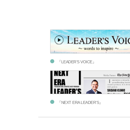
『LEADER’S VOICE』
『NEXT ERA LEADER’S』