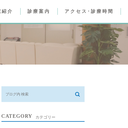
院紹介
診療案内
アクセス･診療時間
人工透析内科
腎臓内科）
腎臓内科
人工透析内科）
CATEGORY
カテゴリー