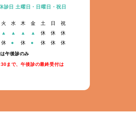
休診日 土曜日・日曜日・祝日
火
水
木
金
土
日
祝
▲
▲
▲
▲
休
休
休
休
●
休
●
休
休
休
付は午後診のみ
:30まで、午後診の最終受付は